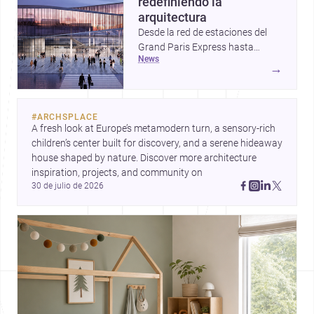
redefiniendo la
arquitectura
Desde la red de estaciones del
Grand Paris Express hasta
news
proyectos que celebran la huella
→
de la mano y una vivienda que
reinterpreta el basamento, estas
historias muestran cómo la
#
ARCHSPLACE
arquitectura hoy conecta
A fresh look at Europe’s metamodern turn, a sensory-rich 
infraestructura, materialidad y
children’s center built for discovery, and a serene hideaway 
vida cotidiana. Tres enfoques
house shaped by nature. Discover more architecture 
distintos, unidos por una misma
inspiration, projects, and community on 
pregunta: cómo diseñar espacios
30 de julio de 2026
más sensibles, durables y
urbanos.