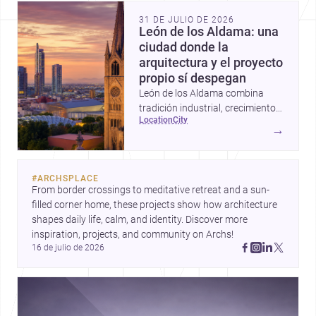
31 DE JULIO DE 2026
León de los Aldama: una
ciudad donde la
arquitectura y el proyecto
propio sí despegan
León de los Aldama combina
tradición industrial, crecimiento
location
city
urbano y una escena profesional
→
sólida; por eso es un destino muy
atractivo para construir,
remodelar o diseñar en
#
ARCHSPLACE
Guanajuato.
From border crossings to meditative retreat and a sun-
filled corner home, these projects show how architecture 
shapes daily life, calm, and identity. Discover more 
inspiration, projects, and community on Archs!
16 de julio de 2026