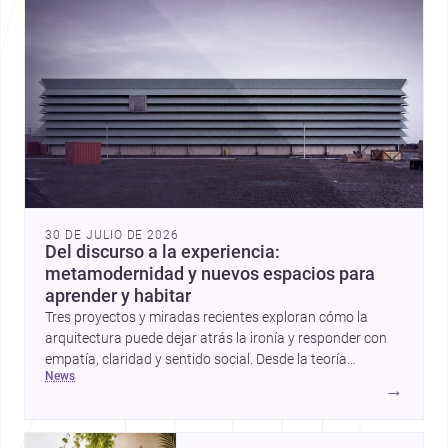
30 DE JULIO DE 2026
Del discurso a la experiencia:
metamodernidad y nuevos espacios para
aprender y habitar
Tres proyectos y miradas recientes exploran cómo la
arquitectura puede dejar atrás la ironía y responder con
empatía, claridad y sentido social. Desde la teoría
news
metamoderna hasta centros infantiles y una vivienda
→
contemporánea, estas historias apuntan a una
arquitectura más humana para México y el mundo.