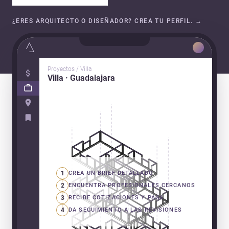
¿ERES ARQUITECTO O DISEÑADOR? CREA TU PERFIL.
→
Proyectos / Villa
Villa · Guadalajara
1
CREA UN BRIEF DETALLADO
2
ENCUENTRA PROFESIONALES CERCANOS
3
RECIBE COTIZACIONES Y PAGA
4
DA SEGUIMIENTO A LAS REVISIONES