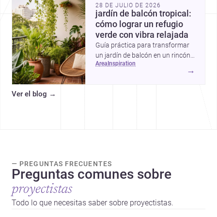
28 DE JULIO DE 2026
jardín de balcón tropical:
cómo lograr un refugio
verde con vibra relajada
Guía práctica para transformar
un jardín de balcón en un rincón
area
inspiration
tropical con plantas
→
exuberantes, materiales frescos
y detalles que aportan sombra,
Ver el blog
→
color y sensación de escape.
— PREGUNTAS FRECUENTES
Preguntas comunes sobre
proyectistas
Todo lo que necesitas saber sobre proyectistas.