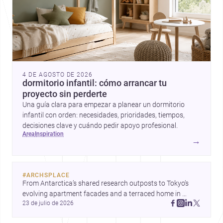
4 DE AGOSTO DE 2026
dormitorio infantil: cómo arrancar tu
proyecto sin perderte
Una guía clara para empezar a planear un dormitorio
infantil con orden: necesidades, prioridades, tiempos,
decisiones clave y cuándo pedir apoyo profesional.
area
inspiration
→
#
ARCHSPLACE
From Antarctica’s shared research outposts to Tokyo’s 
evolving apartment facades and a terraced home in 
23 de julio de 2026
Amman, these projects show how architecture adapts to 
place, context, and community. Discover more ideas, 