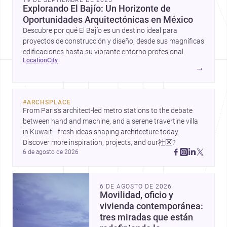
19 DE SEPTIEMBRE DE 2025
Explorando El Bajío: Un Horizonte de
Oportunidades Arquitectónicas en México
Descubre por qué El Bajío es un destino ideal para
proyectos de construcción y diseño, desde sus magníficas
edificaciones hasta su vibrante entorno profesional.
location
city
→
#
ARCHSPLACE
From Paris’s architect-led metro stations to the debate 
between hand and machine, and a serene travertine villa 
in Kuwait—fresh ideas shaping architecture today. 
Discover more inspiration, projects, and our社区?
6 de agosto de 2026
6 DE AGOSTO DE 2026
Movilidad, oficio y
vivienda contemporánea:
tres miradas que están