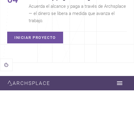
Acuerda el alcance y paga a través de Archsplace
— el dinero se libera a medida que avanza el
trabajo.
INICIAR PROYECTO
ARCHSPLACE
— BLOG Y COMUNIDAD
Ideas, novedades y
experiencias
reales
Artículos del blog, novedades y lo que clientes y
profesionales dicen de Archsplace.
6 DE AGOSTO DE 2026
Movilidad, oficio y