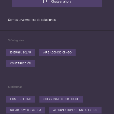
Chatear ahora
Somos una empresa de soluciones.
3
Categorías
ENERGÍA SOLAR
AIRE ACONDICIONADO
CONSTRUCCIÓN
5
Etiquetas
HOME BUILDING
SOLAR PANELS FOR HOUSE
SOLAR POWER SYSTEM
AIR CONDITIONING INSTALLATION