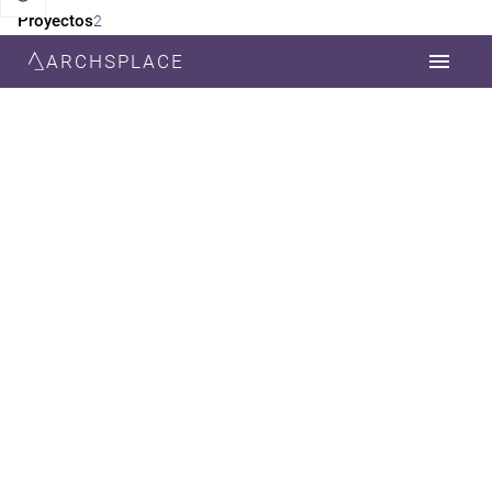
Proyectos
2
ARCHSPLACE
CATEGORÍA
TODOS
ENERGÍA SOLAR
AIRE ACONDICIONADO