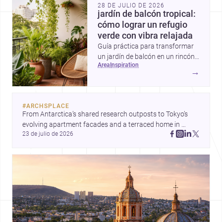
28 DE JULIO DE 2026
jardín de balcón tropical:
cómo lograr un refugio
verde con vibra relajada
Guía práctica para transformar
un jardín de balcón en un rincón
area
inspiration
tropical con plantas
→
exuberantes, materiales frescos
y detalles que aportan sombra,
color y sensación de escape.
#
ARCHSPLACE
From Antarctica’s shared research outposts to Tokyo’s 
evolving apartment facades and a terraced home in 
23 de julio de 2026
Amman, these projects show how architecture adapts to 
place, context, and community. Discover more ideas, 