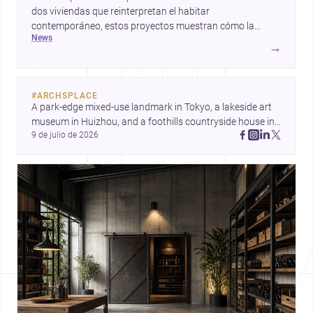
dos viviendas que reinterpretan el habitar
contemporáneo, estos proyectos muestran cómo la
news
arquitectura responde a contextos extremos, urbanos y
→
domésticos con precisión y sensibilidad. Una lectura
imprescindible para arquitectos interesados en territorio,
materialidad y calidad espacial.
#
ARCHSPLACE
A park-edge mixed-use landmark in Tokyo, a lakeside art 
museum in Huizhou, and a foothills countryside house in 
9 de julio de 2026
Cayambe show architecture shaping place, culture, and 
daily life. Discover more architecture inspo