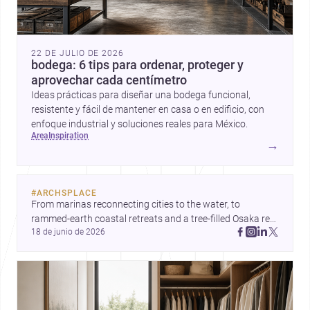
22 DE JULIO DE 2026
bodega: 6 tips para ordenar, proteger y
aprovechar cada centímetro
Ideas prácticas para diseñar una bodega funcional,
resistente y fácil de mantener en casa o en edificio, con
enfoque industrial y soluciones reales para México.
area
inspiration
→
#
ARCHSPLACE
From marinas reconnecting cities to the water, to 
rammed-earth coastal retreats and a tree-filled Osaka rest 
18 de junio de 2026
area, these projects show architecture shaping how we 
gather, pause, and belong. Discover more design