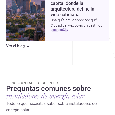
capital donde la
arquitectura define la
vida cotidiana
Una guía breve sobre por qué
Ciudad de México es un destino
location
city
clave para proyectos de
→
arquitectura, construcción y
diseño.
Ver el blog
→
— PREGUNTAS FRECUENTES
Preguntas comunes sobre
instaladores de energía solar
Todo lo que necesitas saber sobre instaladores de
energía solar.