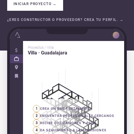
INICIAR PROYECTO
→
¿ERES CONSTRUCTOR O PROVEEDOR? CREA TU PERFIL.
→
Proyectos / Villa
Villa · Guadalajara
1
CREA UN BRIEF DETALLADO
2
ENCUENTRA PROFESIONALES CERCANOS
3
RECIBE COTIZACIONES Y PAGA
4
DA SEGUIMIENTO A LAS REVISIONES