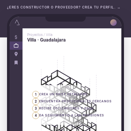
¿ERES CONSTRUCTOR O PROVEEDOR? CREA TU PERFIL.
→
Proyectos / Villa
Villa · Guadalajara
1
CREA UN BRIEF DETALLADO
2
ENCUENTRA PROFESIONALES CERCANOS
3
RECIBE COTIZACIONES Y PAGA
4
DA SEGUIMIENTO A LAS REVISIONES