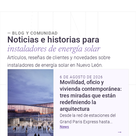
— BLOG Y COMUNIDAD
Noticias e historias para
instaladores de energía solar
Artículos, reseñas de clientes y novedades sobre
instaladores de energía solar en Nuevo León.
6 DE AGOSTO DE 2026
Movilidad, oficio y
vivienda contemporánea:
tres miradas que están
redefiniendo la
arquitectura
Desde la red de estaciones del
Grand Paris Express hasta
news
proyectos que celebran la huella
→
de la mano y una vivienda que