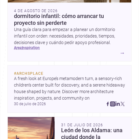
4 DE AGOSTO DE 2026
dormitorio infantil: cómo arrancar tu
proyecto sin perderte
Una guía clara para empezar a planear un dormitorio
infantil con orden: necesidades, prioridades, tiempos,
decisiones clave y cuándo pedir apoyo profesional.
area
inspiration
→
#
ARCHSPLACE
A fresh look at Europe’s metamodern turn, a sensory-rich 
children’s center built for discovery, and a serene hideaway 
house shaped by nature. Discover more architecture 
inspiration, projects, and community on 
30 de julio de 2026
31 DE JULIO DE 2026
León de los Aldama: una
ciudad donde la