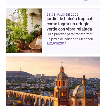
28 DE JULIO DE 2026
jardín de balcón tropical:
cómo lograr un refugio
verde con vibra relajada
Guía práctica para transformar
un jardín de balcón en un rincón
area
inspiration
tropical con plantas
→
exuberantes, materiales frescos
y detalles que aportan sombra,
color y sensación de escape.