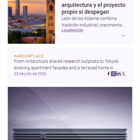
arquitectura y el proyecto
propio sí despegan
León de los Aldama combina
tradición industrial, crecimiento
location
city
urbano y una escena profesional
→
sólida; por eso es un destino muy
atractivo para construir,
remodelar o diseñar en
#
ARCHSPLACE
Guanajuato.
From Antarctica’s shared research outposts to Tokyo’s 
evolving apartment facades and a terraced home in 
23 de julio de 2026
Amman, these projects show how architecture adapts to 
place, context, and community. Discover more ideas, 