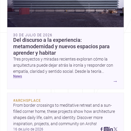
30 DE JULIO DE 2026
Del discurso a la experiencia:
metamodernidad y nuevos espacios para
aprender y habitar
Tres proyectos y miradas recientes exploran cómo la
arquitectura puede dejar atrás la ironía y responder con
empatía, claridad y sentido social. Desde la teoría
news
metamoderna hasta centros infantiles y una vivienda
→
contemporánea, estas historias apuntan a una
arquitectura más humana para México y el mundo.
#
ARCHSPLACE
From border crossings to meditative retreat and a sun-
filled corner home, these projects show how architecture 
shapes daily life, calm, and identity. Discover more 
inspiration, projects, and community on Archs!
16 de julio de 2026