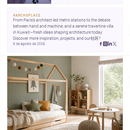
reinterpreta el basamento, estas
historias muestran cómo la
#
ARCHSPLACE
arquitectura hoy conecta
From Paris’s architect-led metro stations to the debate 
infraestructura, materialidad y
between hand and machine, and a serene travertine villa 
vida cotidiana. Tres enfoques
in Kuwait—fresh ideas shaping architecture today. 
distintos, unidos por una misma
Discover more inspiration, projects, and our社区?
pregunta: cómo diseñar espacios
6 de agosto de 2026
más sensibles, durables y
urbanos.