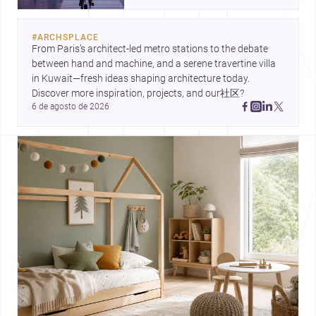
reinterpreta el basamento, estas
historias muestran cómo la
#
ARCHSPLACE
arquitectura hoy conecta
From Paris’s architect-led metro stations to the debate 
infraestructura, materialidad y
between hand and machine, and a serene travertine villa 
vida cotidiana. Tres enfoques
in Kuwait—fresh ideas shaping architecture today. 
distintos, unidos por una misma
Discover more inspiration, projects, and our社区?
pregunta: cómo diseñar espacios
6 de agosto de 2026
más sensibles, durables y
urbanos.