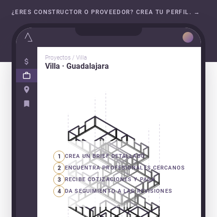
¿ERES CONSTRUCTOR O PROVEEDOR? CREA TU PERFIL.
→
Proyectos / Villa
Villa · Guadalajara
1
CREA UN BRIEF DETALLADO
2
ENCUENTRA PROFESIONALES CERCANOS
3
RECIBE COTIZACIONES Y PAGA
4
DA SEGUIMIENTO A LAS REVISIONES