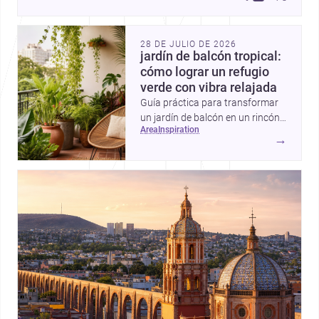
28 DE JULIO DE 2026
jardín de balcón tropical:
cómo lograr un refugio
verde con vibra relajada
Guía práctica para transformar
un jardín de balcón en un rincón
area
inspiration
tropical con plantas
→
exuberantes, materiales frescos
y detalles que aportan sombra,
color y sensación de escape.