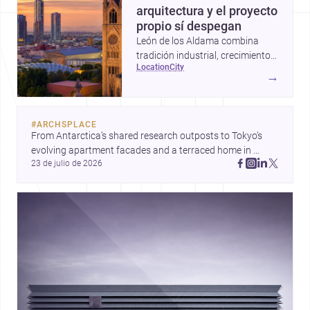
arquitectura y el proyecto
propio sí despegan
León de los Aldama combina
tradición industrial, crecimiento
location
city
urbano y una escena profesional
→
sólida; por eso es un destino muy
atractivo para construir,
remodelar o diseñar en
#
ARCHSPLACE
Guanajuato.
From Antarctica’s shared research outposts to Tokyo’s 
evolving apartment facades and a terraced home in 
23 de julio de 2026
Amman, these projects show how architecture adapts to 
place, context, and community. Discover more ideas, 