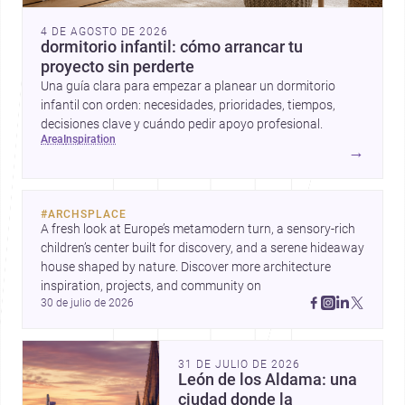
4 DE AGOSTO DE 2026
dormitorio infantil: cómo arrancar tu
proyecto sin perderte
Una guía clara para empezar a planear un dormitorio
infantil con orden: necesidades, prioridades, tiempos,
decisiones clave y cuándo pedir apoyo profesional.
area
inspiration
→
#
ARCHSPLACE
A fresh look at Europe’s metamodern turn, a sensory-rich 
children’s center built for discovery, and a serene hideaway 
house shaped by nature. Discover more architecture 
inspiration, projects, and community on 
30 de julio de 2026
31 DE JULIO DE 2026
León de los Aldama: una
ciudad donde la