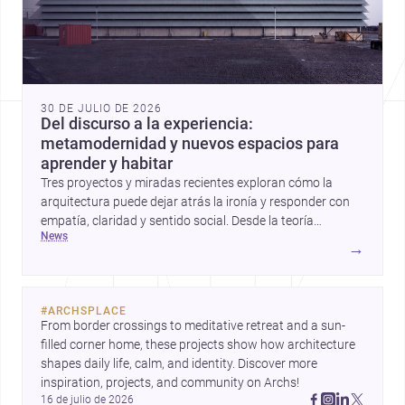
30 DE JULIO DE 2026
Del discurso a la experiencia:
metamodernidad y nuevos espacios para
aprender y habitar
Tres proyectos y miradas recientes exploran cómo la
arquitectura puede dejar atrás la ironía y responder con
empatía, claridad y sentido social. Desde la teoría
news
metamoderna hasta centros infantiles y una vivienda
→
contemporánea, estas historias apuntan a una
arquitectura más humana para México y el mundo.
#
ARCHSPLACE
From border crossings to meditative retreat and a sun-
filled corner home, these projects show how architecture 
shapes daily life, calm, and identity. Discover more 
inspiration, projects, and community on Archs!
16 de julio de 2026