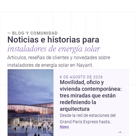
— BLOG Y COMUNIDAD
Noticias e historias para
instaladores de energía solar
Artículos, reseñas de clientes y novedades sobre
instaladores de energía solar en Nayarit.
6 DE AGOSTO DE 2026
Movilidad, oficio y
vivienda contemporánea:
tres miradas que están
redefiniendo la
arquitectura
Desde la red de estaciones del
Grand Paris Express hasta
news
proyectos que celebran la huella
→
de la mano y una vivienda que