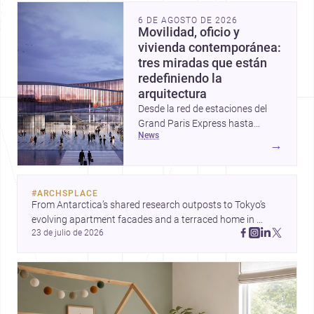
6 DE AGOSTO DE 2026
Movilidad, oficio y
vivienda contemporánea:
tres miradas que están
redefiniendo la
arquitectura
Desde la red de estaciones del
Grand Paris Express hasta
news
proyectos que celebran la huella
→
de la mano y una vivienda que
reinterpreta el basamento, estas
historias muestran cómo la
#
ARCHSPLACE
arquitectura hoy conecta
From Antarctica’s shared research outposts to Tokyo’s 
infraestructura, materialidad y
evolving apartment facades and a terraced home in 
vida cotidiana. Tres enfoques
23 de julio de 2026
Amman, these projects show how architecture adapts to 
distintos, unidos por una misma
place, context, and community. Discover more ideas, 
pregunta: cómo diseñar espacios
más sensibles, durables y
urbanos.