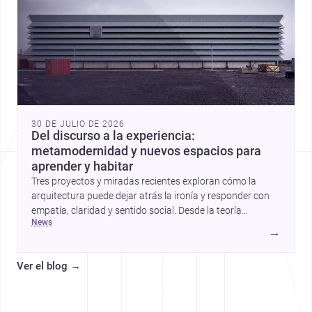
30 DE JULIO DE 2026
Del discurso a la experiencia:
metamodernidad y nuevos espacios para
aprender y habitar
Tres proyectos y miradas recientes exploran cómo la
arquitectura puede dejar atrás la ironía y responder con
empatía, claridad y sentido social. Desde la teoría
news
metamoderna hasta centros infantiles y una vivienda
→
contemporánea, estas historias apuntan a una
arquitectura más humana para México y el mundo.
Ver el blog
→