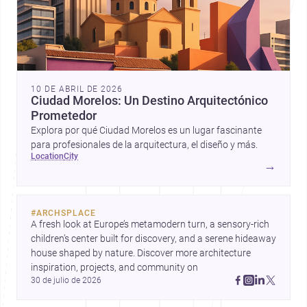
10 DE ABRIL DE 2026
Ciudad Morelos: Un Destino Arquitectónico
Prometedor
Explora por qué Ciudad Morelos es un lugar fascinante
para profesionales de la arquitectura, el diseño y más.
location
city
→
#
ARCHSPLACE
A fresh look at Europe’s metamodern turn, a sensory-rich 
children’s center built for discovery, and a serene hideaway 
house shaped by nature. Discover more architecture 
inspiration, projects, and community on 
30 de julio de 2026