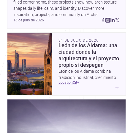
filled corner home, these projects show how architecture 
shapes daily life, calm, and identity. Discover more 
inspiration, projects, and community on Archs!
16 de julio de 2026
31 DE JULIO DE 2026
León de los Aldama: una
ciudad donde la
arquitectura y el proyecto
propio sí despegan
León de los Aldama combina
tradición industrial, crecimiento
location
city
urbano y una escena profesional
→
sólida; por eso es un destino muy
atractivo para construir,
remodelar o diseñar en
Guanajuato.