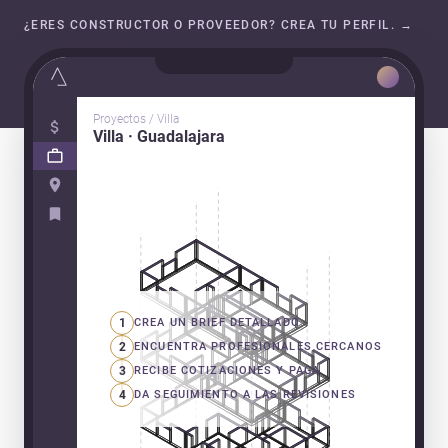
¿ERES CONSTRUCTOR O PROVEEDOR? CREA TU PERFIL.
→
Proyectos / Villa
Villa · Guadalajara
1
CREA UN BRIEF DETALLADO
2
ENCUENTRA PROFESIONALES CERCANOS
3
RECIBE COTIZACIONES Y PAGA
4
DA SEGUIMIENTO A LAS REVISIONES