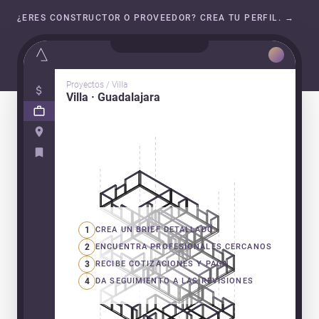
¿ERES CONSTRUCTOR O PROVEEDOR? CREA TU PERFIL.
→
Proyectos / Villa
Villa · Guadalajara
1
CREA UN BRIEF DETALLADO
2
ENCUENTRA PROFESIONALES CERCANOS
3
RECIBE COTIZACIONES Y PAGA
4
DA SEGUIMIENTO A LAS REVISIONES