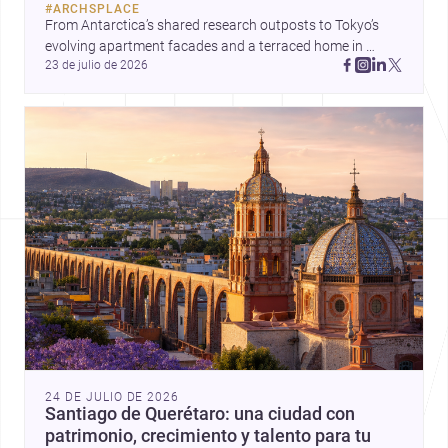
#
ARCHSPLACE
From Antarctica’s shared research outposts to Tokyo’s 
evolving apartment facades and a terraced home in 
23 de julio de 2026
Amman, these projects show how architecture adapts to 
place, context, and community. Discover more ideas, 
24 DE JULIO DE 2026
Santiago de Querétaro: una ciudad con
patrimonio, crecimiento y talento para tu