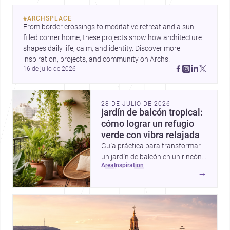
#
ARCHSPLACE
From border crossings to meditative retreat and a sun-
filled corner home, these projects show how architecture 
shapes daily life, calm, and identity. Discover more 
inspiration, projects, and community on Archs!
16 de julio de 2026
28 DE JULIO DE 2026
jardín de balcón tropical:
cómo lograr un refugio
verde con vibra relajada
Guía práctica para transformar
un jardín de balcón en un rincón
area
inspiration
tropical con plantas
→
exuberantes, materiales frescos
y detalles que aportan sombra,
color y sensación de escape.