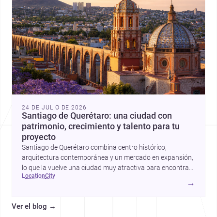
24 DE JULIO DE 2026
Santiago de Querétaro: una ciudad con
patrimonio, crecimiento y talento para tu
proyecto
Santiago de Querétaro combina centro histórico,
arquitectura contemporánea y un mercado en expansión,
lo que la vuelve una ciudad muy atractiva para encontrar
location
city
arquitectos y constructores.
→
Ver el blog
→