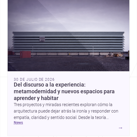
30 DE JULIO DE 2026
Del discurso a la experiencia:
metamodernidad y nuevos espacios para
aprender y habitar
Tres proyectos y miradas recientes exploran cómo la
arquitectura puede dejar atrás la ironía y responder con
empatía, claridad y sentido social. Desde la teoría
news
metamoderna hasta centros infantiles y una vivienda
→
contemporánea, estas historias apuntan a una
arquitectura más humana para México y el mundo.