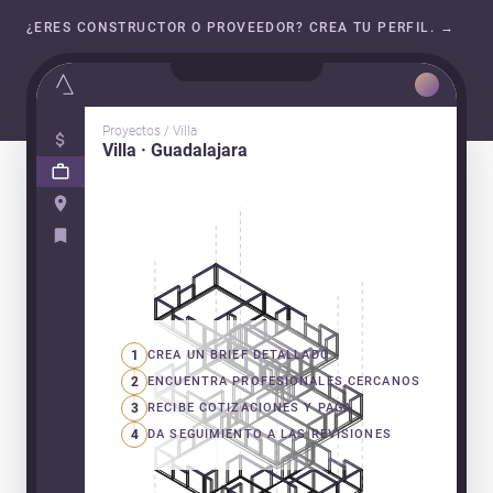
¿ERES CONSTRUCTOR O PROVEEDOR? CREA TU PERFIL.
→
Proyectos / Villa
Villa · Guadalajara
1
CREA UN BRIEF DETALLADO
2
ENCUENTRA PROFESIONALES CERCANOS
3
RECIBE COTIZACIONES Y PAGA
4
DA SEGUIMIENTO A LAS REVISIONES