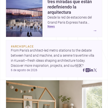
tres miradas que están
redefiniendo la
arquitectura
Desde la red de estaciones del
Grand Paris Express hasta
news
proyectos que celebran la huella
→
de la mano y una vivienda que
reinterpreta el basamento, estas
historias muestran cómo la
#
ARCHSPLACE
arquitectura hoy conecta
From Paris’s architect-led metro stations to the debate 
infraestructura, materialidad y
between hand and machine, and a serene travertine villa 
vida cotidiana. Tres enfoques
in Kuwait—fresh ideas shaping architecture today. 
distintos, unidos por una misma
Discover more inspiration, projects, and our社区?
pregunta: cómo diseñar espacios
6 de agosto de 2026
más sensibles, durables y
urbanos.