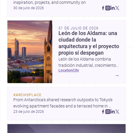
inspiration, projects, and community on 
30 de julio de 2026
31 DE JULIO DE 2026
León de los Aldama: una
ciudad donde la
arquitectura y el proyecto
propio sí despegan
León de los Aldama combina
tradición industrial, crecimiento
location
city
urbano y una escena profesional
→
sólida; por eso es un destino muy
atractivo para construir,
remodelar o diseñar en
#
ARCHSPLACE
Guanajuato.
From Antarctica’s shared research outposts to Tokyo’s 
evolving apartment facades and a terraced home in 
23 de julio de 2026
Amman, these projects show how architecture adapts to 
place, context, and community. Discover more ideas, 