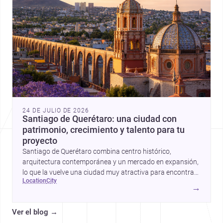
24 DE JULIO DE 2026
Santiago de Querétaro: una ciudad con
patrimonio, crecimiento y talento para tu
proyecto
Santiago de Querétaro combina centro histórico,
arquitectura contemporánea y un mercado en expansión,
lo que la vuelve una ciudad muy atractiva para encontrar
location
city
arquitectos y constructores.
→
Ver el blog
→