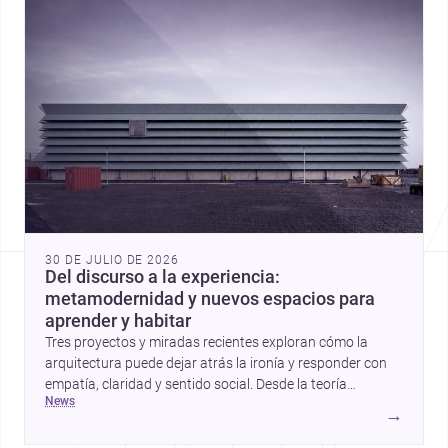
30 DE JULIO DE 2026
Del discurso a la experiencia:
metamodernidad y nuevos espacios para
aprender y habitar
Tres proyectos y miradas recientes exploran cómo la
arquitectura puede dejar atrás la ironía y responder con
empatía, claridad y sentido social. Desde la teoría
news
metamoderna hasta centros infantiles y una vivienda
→
contemporánea, estas historias apuntan a una
arquitectura más humana para México y el mundo.