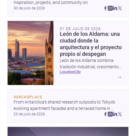
inspiration, projects, and community on 
30 de julio de 2026
31 DE JULIO DE 2026
León de los Aldama: una
ciudad donde la
arquitectura y el proyecto
propio sí despegan
León de los Aldama combina
tradición industrial, crecimiento
location
city
urbano y una escena profesional
→
sólida; por eso es un destino muy
atractivo para construir,
remodelar o diseñar en
#
ARCHSPLACE
Guanajuato.
From Antarctica’s shared research outposts to Tokyo’s 
evolving apartment facades and a terraced home in 
23 de julio de 2026
Amman, these projects show how architecture adapts to 
place, context, and community. Discover more ideas, 