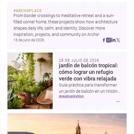
#
ARCHSPLACE
From border crossings to meditative retreat and a sun-
filled corner home, these projects show how architecture 
shapes daily life, calm, and identity. Discover more 
inspiration, projects, and community on Archs!
16 de julio de 2026
28 DE JULIO DE 2026
jardín de balcón tropical:
cómo lograr un refugio
verde con vibra relajada
Guía práctica para transformar
un jardín de balcón en un rincón
area
inspiration
tropical con plantas
→
exuberantes, materiales frescos
y detalles que aportan sombra,
color y sensación de escape.