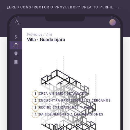
¿ERES CONSTRUCTOR O PROVEEDOR? CREA TU PERFIL.
→
Proyectos / Villa
Villa · Guadalajara
1
CREA UN BRIEF DETALLADO
2
ENCUENTRA PROFESIONALES CERCANOS
3
RECIBE COTIZACIONES Y PAGA
4
DA SEGUIMIENTO A LAS REVISIONES