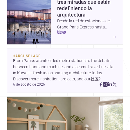
tres miradas que están
redefiniendo la
arquitectura
Desde la red de estaciones del
Grand Paris Express hasta
news
proyectos que celebran la huella
→
de la mano y una vivienda que
reinterpreta el basamento, estas
historias muestran cómo la
#
ARCHSPLACE
arquitectura hoy conecta
From Paris’s architect-led metro stations to the debate 
infraestructura, materialidad y
between hand and machine, and a serene travertine villa 
vida cotidiana. Tres enfoques
in Kuwait—fresh ideas shaping architecture today. 
distintos, unidos por una misma
Discover more inspiration, projects, and our社区?
pregunta: cómo diseñar espacios
6 de agosto de 2026
más sensibles, durables y
urbanos.