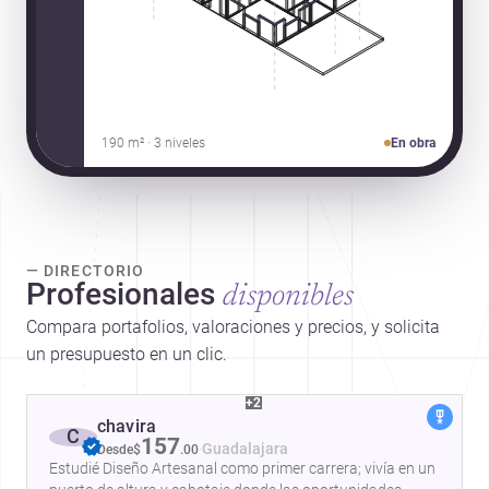
190 m² · 3 niveles
En obra
— DIRECTORIO
Profesionales
disponibles
Compara portafolios, valoraciones y precios, y solicita
un presupuesto en un clic.
+2
chavira
C
157
·
Guadalajara
Desde
$
.
00
Estudié Diseño Artesanal como primer carrera; vivía en un