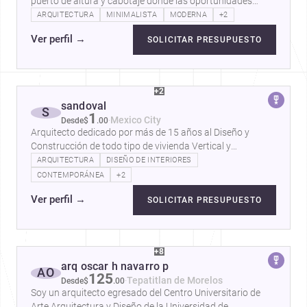
puerto de altura y cabotaje donde las oportunidades
laborales se enfocaban a…
ARQUITECTURA
MINIMALISTA
MODERNA
+2
Ver perfil
→
SOLICITAR PRESUPUESTO
+2
sandoval
S
1
·
Mexico City
Desde
$
.
00
Arquitecto dedicado por más de 15 años al Diseño y
Construcción de todo tipo de vivienda Vertical y
Horizontal, Mejoras, Ampliaciones, así…
ARQUITECTURA
DISEÑO DE INTERIORES
CONTEMPORÁNEA
+2
Ver perfil
→
SOLICITAR PRESUPUESTO
+8
arq oscar h navarro p
AO
125
·
Tepatitlan de Morelos
Desde
$
.
00
Soy un arquitecto egresado del Centro Universitario de
Arte Arquitectura y Diseño de la Universidad de