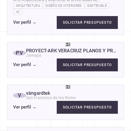
Guadalajara, cuento con múltiples…
ARQUITECTURA
DISEÑO DE INTERIORES
SOSTENIBLE
+2
Ver perfil
→
SOLICITAR PRESUPUESTO
+2
PROYECT-ARK VERACRUZ PLANOS Y PROYECT
PV
Jamapa
Ver perfil
→
SOLICITAR PRESUPUESTO
+2
vängardtek
V
San Francisco de los Romo
Ver perfil
→
SOLICITAR PRESUPUESTO