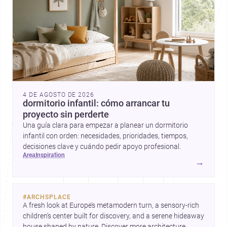
4 DE AGOSTO DE 2026
dormitorio infantil: cómo arrancar tu
proyecto sin perderte
Una guía clara para empezar a planear un dormitorio
infantil con orden: necesidades, prioridades, tiempos,
decisiones clave y cuándo pedir apoyo profesional.
area
inspiration
→
#
ARCHSPLACE
A fresh look at Europe’s metamodern turn, a sensory-rich 
children’s center built for discovery, and a serene hideaway 
house shaped by nature. Discover more architecture 