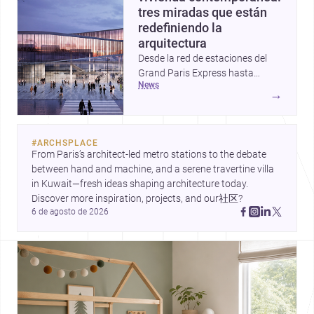
tres miradas que están
redefiniendo la
arquitectura
Desde la red de estaciones del
Grand Paris Express hasta
news
proyectos que celebran la huella
→
de la mano y una vivienda que
reinterpreta el basamento, estas
historias muestran cómo la
#
ARCHSPLACE
arquitectura hoy conecta
From Paris’s architect-led metro stations to the debate 
infraestructura, materialidad y
between hand and machine, and a serene travertine villa 
vida cotidiana. Tres enfoques
in Kuwait—fresh ideas shaping architecture today. 
distintos, unidos por una misma
Discover more inspiration, projects, and our社区?
pregunta: cómo diseñar espacios
6 de agosto de 2026
más sensibles, durables y
urbanos.