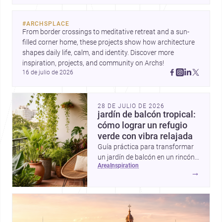
arquitectura más humana para México y el mundo.
#
ARCHSPLACE
From border crossings to meditative retreat and a sun-
filled corner home, these projects show how architecture 
shapes daily life, calm, and identity. Discover more 
inspiration, projects, and community on Archs!
16 de julio de 2026
28 DE JULIO DE 2026
jardín de balcón tropical:
cómo lograr un refugio
verde con vibra relajada
Guía práctica para transformar
un jardín de balcón en un rincón
area
inspiration
tropical con plantas
→
exuberantes, materiales frescos
y detalles que aportan sombra,
color y sensación de escape.