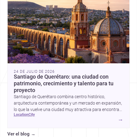
24 DE JULIO DE 2026
Santiago de Querétaro: una ciudad con
patrimonio, crecimiento y talento para tu
proyecto
Santiago de Querétaro combina centro histórico,
arquitectura contemporánea y un mercado en expansión,
lo que la vuelve una ciudad muy atractiva para encontrar
location
city
arquitectos y constructores.
→
Ver el blog
→