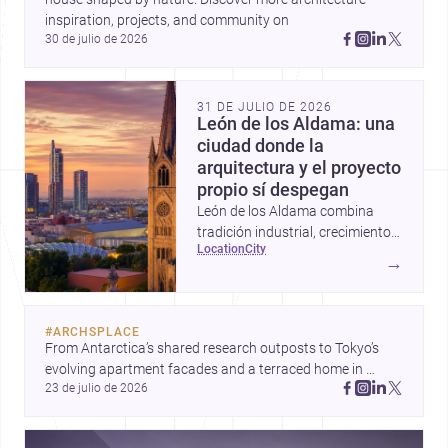
inspiration, projects, and community on 
30 de julio de 2026
31 DE JULIO DE 2026
León de los Aldama: una
ciudad donde la
arquitectura y el proyecto
propio sí despegan
León de los Aldama combina
tradición industrial, crecimiento
location
city
urbano y una escena profesional
→
sólida; por eso es un destino muy
atractivo para construir,
remodelar o diseñar en
#
ARCHSPLACE
Guanajuato.
From Antarctica’s shared research outposts to Tokyo’s 
evolving apartment facades and a terraced home in 
23 de julio de 2026
Amman, these projects show how architecture adapts to 
place, context, and community. Discover more ideas, 