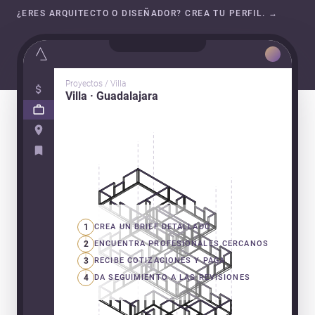
¿ERES ARQUITECTO O DISEÑADOR? CREA TU PERFIL.
→
Proyectos / Villa
Villa · Guadalajara
1
CREA UN BRIEF DETALLADO
2
ENCUENTRA PROFESIONALES CERCANOS
3
RECIBE COTIZACIONES Y PAGA
4
DA SEGUIMIENTO A LAS REVISIONES