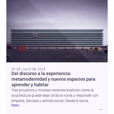
30 DE JULIO DE 2026
Del discurso a la experiencia:
metamodernidad y nuevos espacios para
aprender y habitar
Tres proyectos y miradas recientes exploran cómo la
arquitectura puede dejar atrás la ironía y responder con
empatía, claridad y sentido social. Desde la teoría
news
metamoderna hasta centros infantiles y una vivienda
→
contemporánea, estas historias apuntan a una